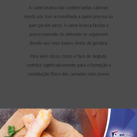
A carne branca não contem tantas calorias
sendo por isso aconselhada a quem precisa ou
quer perder peso. A carne branca facilita o
processamento do alimento no organismo
devido aos seus baixos níveis de gordura.
Para além disso, como é fácil de deglutir,
contribui significativamente para a formação e
constituição física das camadas mais jovens