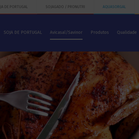
JA DE PORTUGAL
SOJAGADO / PRONUTRI
AQUASORGAL
SOJA DE PORTUGAL
Avicasal/Savinor
Produtos
Qualidade